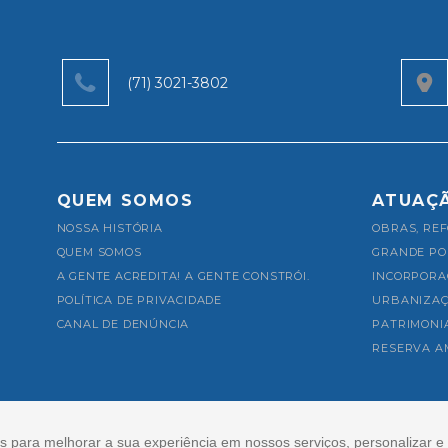
(71) 3021-3802
QUEM SOMOS
ATUAÇ
NOSSA HISTÓRIA
OBRAS, REF
QUEM SOMOS
GRANDE PO
A GENTE ACREDITA!
A GENTE CONSTRÓI.
INCORPORAÇ
POLÍTICA DE PRIVACIDADE
URBANIZAÇ
CANAL DE DENÚNCIA
PATRIMONI
RESERVA A
s para melhorar a sua experiência em nossos serviços, personalizar 